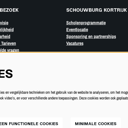
BEZOEK
SCHOUWBURG KORTRIJK
visie
Scholenprogrammatie
lijkheid
Eventlocatie
arheid
Sponsoring en partnerships
 Tarieven
Vacatures
elde vragen
ES
s en vergelijkbare technieken om het gebruik van de website te analyseren, om het moge
 ook video’s, en voor verschillende andere toepassingen. Deze cookies worden ook geplaat
EEN FUNCTIONELE COOKIES
MINIMALE COOKIES