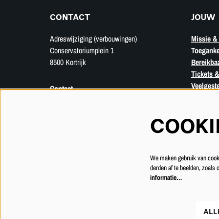
CONTACT
JOUW 
Adreswijziging (verbouwingen)
Missie & 
Conservatoriumplein 1
Toeganke
8500 Kortrijk
Bereikba
Tickets &
Veelgest
Contact
Privacyverklaring
Verkoopsvoorwaarden
COOKI
We maken gebruik van cookie
derden af te beelden, zoals
informatie…
ALL