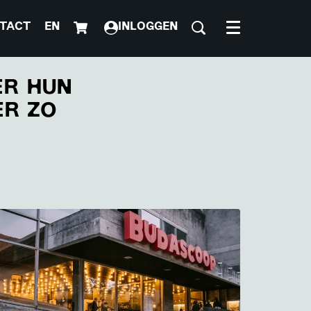
TACT
EN
INLOGGEN
Menu
ER HUN
ER ZO