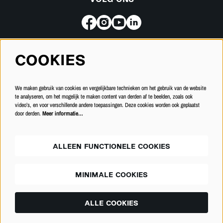
VOLG ONS
COOKIES
Meld je aan voor de nieuwsbrief
We maken gebruik van cookies en vergelijkbare technieken om het gebruik van de website
INSCHRIJVEN
te analyseren, om het mogelijk te maken content van derden af te beelden, zoals ook
video’s, en voor verschillende andere toepassingen. Deze cookies worden ook geplaatst
door derden.
Meer informatie…
ALLEEN FUNCTIONELE COOKIES
MINIMALE COOKIES
© Schouwburg Kortrijk
ALLE COOKIES
Powered by
CultureSuite