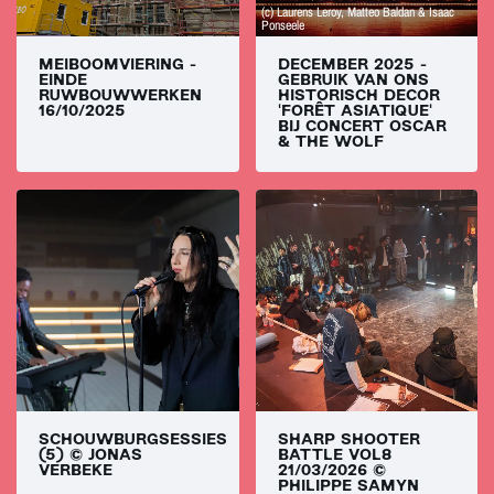
(c) Laurens Leroy, Matteo Baldan & Isaac
Ponseele
MEIBOOMVIERING -
DECEMBER 2025 -
EINDE
GEBRUIK VAN ONS
RUWBOUWWERKEN
HISTORISCH DECOR
16/10/2025
'FORÊT ASIATIQUE'
BIJ CONCERT OSCAR
& THE WOLF
SCHOUWBURGSESSIES
SHARP SHOOTER
(5) © JONAS
BATTLE VOL8
VERBEKE
21/03/2026 ©
PHILIPPE SAMYN