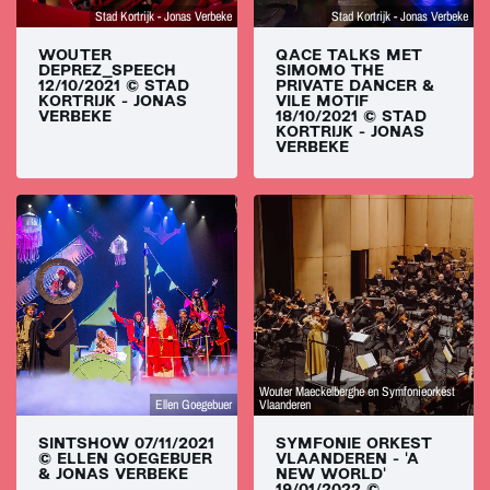
Stad Kortrijk - Jonas Verbeke
Stad Kortrijk - Jonas Verbeke
WOUTER
QACE TALKS MET
DEPREZ_SPEECH
SIMOMO THE
12/10/2021 © STAD
PRIVATE DANCER &
KORTRIJK - JONAS
VILE MOTIF
VERBEKE
18/10/2021 © STAD
KORTRIJK - JONAS
VERBEKE
Wouter Maeckelberghe en Symfonieorkest
Ellen Goegebuer
Vlaanderen
SINTSHOW 07/11/2021
SYMFONIE ORKEST
© ELLEN GOEGEBUER
VLAANDEREN - 'A
& JONAS VERBEKE
NEW WORLD'