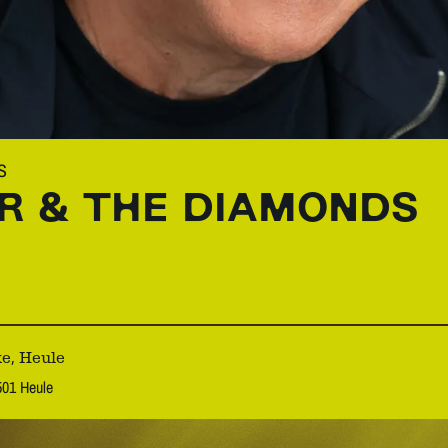
S
R & THE DIAMONDS
e, Heule
501 Heule