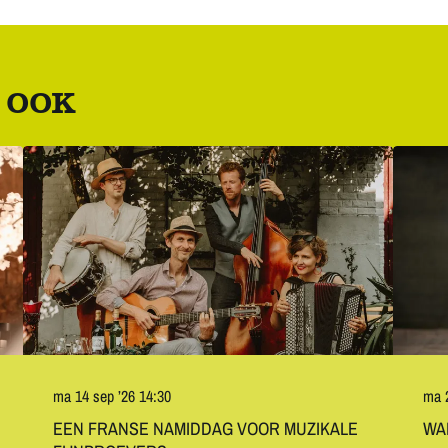
 OOK
ma 14 sep ’26
14:30
ma 
EEN FRANSE NAMIDDAG VOOR MUZIKALE
WA