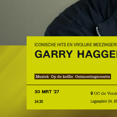
ICONISCHE HITS EN VROLIJKE MEEZINGER
GARRY HAGGE
Muziek
Op de koffie
Ontmoetingscentra
30 MRT ’27
OC de Vonk
Lagaeplein 24, 8
14:30