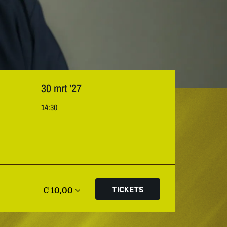
30 mrt ’27
14:30
€ 10,00
TICKETS