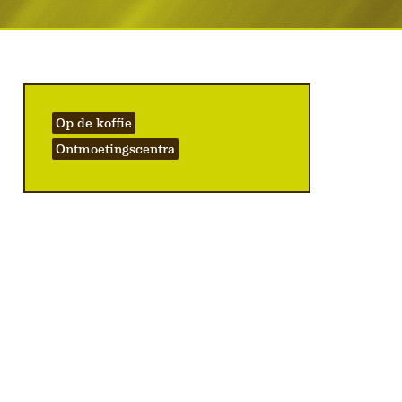
Op de koffie
Ontmoetingscentra