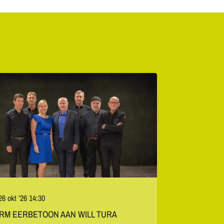
26 okt ’26
14:30
RM EERBETOON AAN WILL TURA