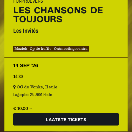
FIJNPROEVERS
LES CHANSONS DE
TOUJOURS
Les Invités
Muziek
Op de koffie
Ontmoetingscentra
14 SEP ’26
14:30
OC de Vonke, Heule
Lagaeplein 24, 8501 Heule
€ 10,00
LAATSTE TICKETS