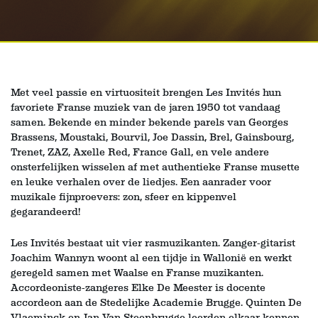
Met veel passie en virtuositeit brengen Les Invités hun
favoriete Franse muziek van de jaren 1950 tot vandaag
samen. Bekende en minder bekende parels van Georges
Brassens, Moustaki, Bourvil, Joe Dassin, Brel, Gainsbourg,
Trenet, ZAZ, Axelle Red, France Gall, en vele andere
onsterfelijken wisselen af met authentieke Franse musette
en leuke verhalen over de liedjes. Een aanrader voor
muzikale fijnproevers: zon, sfeer en kippenvel
gegarandeerd!
Les Invités bestaat uit vier rasmuzikanten. Zanger-gitarist
Joachim Wannyn woont al een tijdje in Wallonië en werkt
geregeld samen met Waalse en Franse muzikanten.
Accordeoniste-zangeres Elke De Meester is docente
accordeon aan de Stedelijke Academie Brugge. Quinten De
Vlaeminck en Jan Van Steenbrugge leerden elkaar kennen