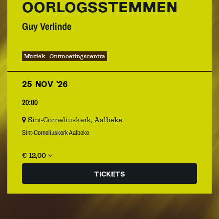
OORLOGSSTEMMEN
Guy Verlinde
Muziek
Ontmoetingscentra
25 NOV ’26
20:00
Sint-Corneliuskerk, Aalbeke
Sint-Corneliuskerk Aalbeke
€ 12,00
TICKETS