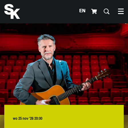
EN
Me
wo 25 nov ’26
20:00