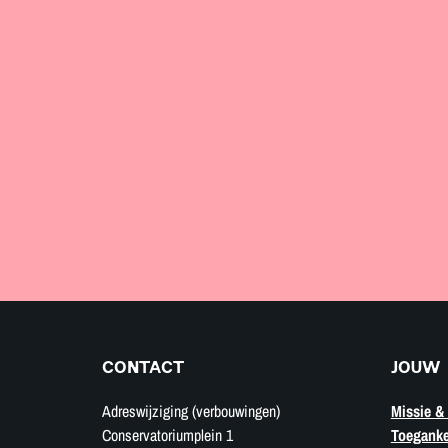
CONTACT
JOUW 
Adreswijziging (verbouwingen)
Missie & 
Conservatoriumplein 1
Toeganke