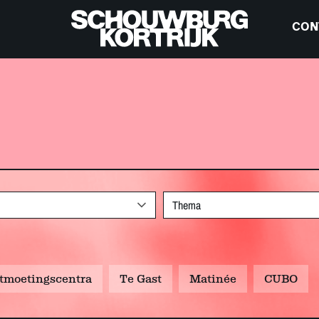
CON
Thema
tmoetingscentra
Te Gast
Matinée
CUBO