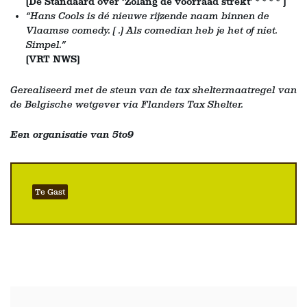
(De Standaard over ‘Zolang de voorraad strekt’ * * * * )
“Hans Cools is dé nieuwe rijzende naam binnen de
Vlaamse comedy. ( .) Als comedian heb je het of niet.
Simpel.”
(VRT NWS)
Gerealiseerd met de steun van de tax sheltermaatregel van
de Belgische wetgever via Flanders Tax Shelter.
Een organisatie van 5to9
Te Gast