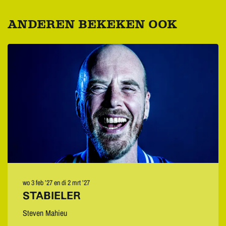
ANDEREN BEKEKEN OOK
Overslaan
wo 3 feb ’27
en
di 2 mrt ’27
STABIELER
Steven Mahieu