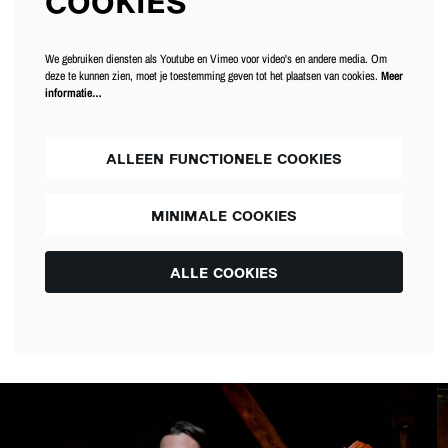
COOKIES
We gebruiken diensten als Youtube en Vimeo voor video's en andere media. Om
deze te kunnen zien, moet je toestemming geven tot het plaatsen van cookies.
Meer
informatie…
ALLEEN FUNCTIONELE COOKIES
MINIMALE COOKIES
ALLE COOKIES
Overslaan