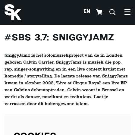
EN
Me
Inzoomen
#SBS 3.7: SNIGGYJAMZ
SniggyJamz is het solomuziekproject van de in Londen
geboren Calvin Carrier. SniggyJamz is muziek die pop,
rap, singer-songwriting en in een live context kruist met
komedie / storytelling. De laatste release van SniggyJamz
kwam in oktober 2022, 'Live at Cirque Royal' een live EP
van Calvins debuutoptreden. Calvin woont in Brussel en
werkt als danser, muzikant en technicus. Laat je
verrassen door dit buitengewone talent.