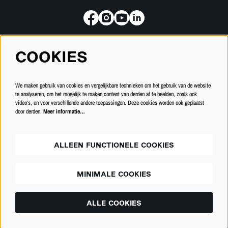
COOKIES
Meld je aan voor de nieuwsbrief
We maken gebruik van cookies en vergelijkbare technieken om het gebruik van de website
INSCHRIJVEN
te analyseren, om het mogelijk te maken content van derden af te beelden, zoals ook
video’s, en voor verschillende andere toepassingen. Deze cookies worden ook geplaatst
door derden.
Meer informatie…
ALLEEN FUNCTIONELE COOKIES
MINIMALE COOKIES
© Schouwburg Kortrijk
ALLE COOKIES
Powered by
CultureSuite