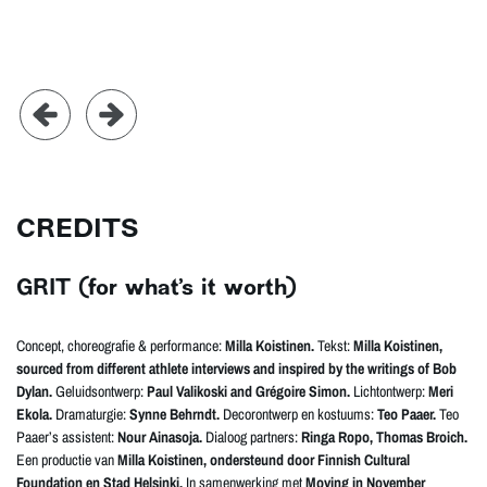
CREDITS
GRIT (for what’s it worth)
Concept, choreografie & performance:
Milla Koistinen.
Tekst:
Milla Koistinen,
sourced from different athlete interviews and inspired by the writings of Bob
Dylan.
Geluidsontwerp:
Paul Valikoski and Grégoire Simon.
Lichtontwerp:
Meri
Ekola.
Dramaturgie:
Synne Behrndt.
Decorontwerp en kostuums:
Teo Paaer.
Teo
Paaer’s assistent:
Nour Ainasoja.
Dialoog partners:
Ringa Ropo, Thomas Broich.
Een productie van
Milla Koistinen, ondersteund door Finnish Cultural
Foundation en Stad Helsinki.
In samenwerking met
Moving in November