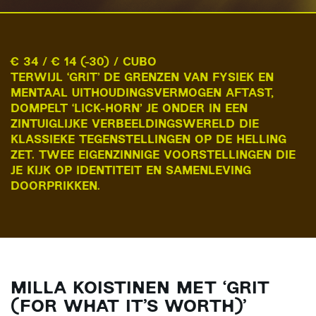
€ 34 / € 14 (-30) / CUBO
TERWIJL ‘GRIT’ DE GRENZEN VAN FYSIEK EN
MENTAAL UITHOUDINGSVERMOGEN AFTAST,
DOMPELT ‘LICK-HORN’ JE ONDER IN EEN
ZINTUIGLIJKE VERBEELDINGSWERELD DIE
KLASSIEKE TEGENSTELLINGEN OP DE HELLING
ZET. TWEE EIGENZINNIGE VOORSTELLINGEN DIE
JE KIJK OP IDENTITEIT EN SAMENLEVING
DOORPRIKKEN.
MILLA KOISTINEN MET ‘GRIT
(FOR WHAT IT’S WORTH)’