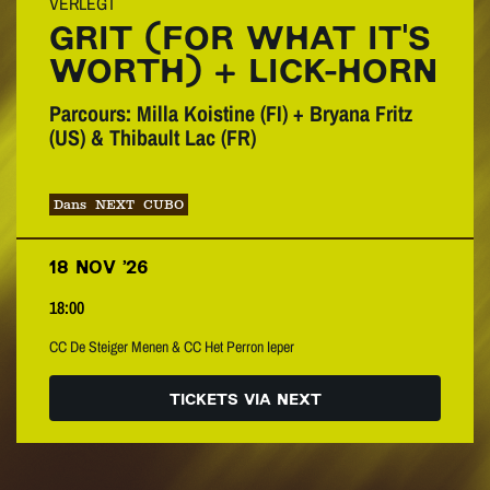
VERLEGT
GRIT (FOR WHAT IT'S
WORTH) + LICK-HORN
Parcours: Milla Koistine (FI) + Bryana Fritz
(US) & Thibault Lac (FR)
Dans
NEXT
CUBO
18 NOV ’26
18:00
CC De Steiger Menen & CC Het Perron Ieper
TICKETS VIA NEXT