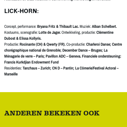
LICK-HORN:
Concept, performance:
Bryana Fritz & Thibault Lac.
Muziek:
Alban Schelbert.
Kostuums, scenografie:
Lotte de Jager.
Ontwikkeling, productie:
Clémentine
Dubost & Elissa Kollyris.
Productie:
Rocinante (CH) & Qwerty (FR).
Co-productie:
Charleroi Danse; Centre
chorégraphique national de Grenoble; December Dance – Bruges; La
Ménagerie de verre – Paris; Pavillon ADC – Geneva. Financiele ondersteuning:
Francis Kurkdjian Endowment Fund
Residenties:
Tanzhaus – Zurich; CN D – Pantin; La Cômerie/Festival Actoral –
Marseille
ANDEREN BEKEKEN OOK
Overslaan