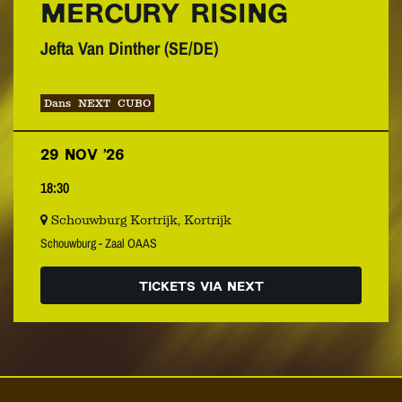
MERCURY RISING
Jefta Van Dinther (SE/DE)
Dans
NEXT
CUBO
29 NOV ’26
18:30
Schouwburg Kortrijk, Kortrijk
Schouwburg - Zaal OAAS
TICKETS VIA NEXT