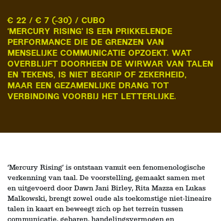
€ 22 / € 7 (-30) / CUBO
‘MERCURY RISING’ IS EEN PRIKKELENDE
PERFORMANCE DIE DE GRENZEN VAN
MENSELIJKE COMMUNICATIE OPZOEKT. WAT
OVERBLIJFT DOORHEEN DE WIRWAR VAN TALEN
EN TEKENS, IS NIET BEGRIP OF ZEKERHEID,
MAAR EEN GEZAMENLIJKE DRANG TOT
VERBINDING VOORBIJ HET LETTERLIJKE.
Inzoomen
‘Mercury Rising’ is ontstaan vanuit een fenomenologische
verkenning van taal. De voorstelling, gemaakt samen met
en uitgevoerd door Dawn Jani Birley, Rita Mazza en Lukas
Malkowski, brengt zowel oude als toekomstige niet-lineaire
talen in kaart en beweegt zich op het terrein tussen
communicatie, gebaren, handelingsvermogen en