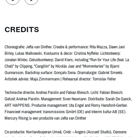
CREDITS
Choreografie: Jefta van Dinther. Creatie & performance: Rita Mazza, Dawn Jani
Birley, Lukas Malkowski. Kostuums & decor: Cristina Nyffeler. Lichtontwerp:
Jonatan Winbo. Geluidsontwerp: David Kiers, including "Run for Your Life (feat. La
Chat)" by Clipping, "Cangilón" by Nicolás Jaar and "Momentaries" by Bjarni
Gunnarsson. Backdrop surface: Gonçalo Sena. Dramaturgie: Gabriel Smeets.
Artistiek advies: Maja Zimmermann | Rehearsal director: Tomislav Feller
Technische directie: Andrea Parolin and Fabian Bleisch. Licht: Fabian Bleisch.
Geluid: Andrea Parolin. Management: Sven Neumann. Distributie: Sarah De Ganck,
ART HAPPENS. Productie management: Uta Engel and Romy Hansford-Gerber.
Financieel management: transmissions GmbH (DE) and Interim kultur AB (SE).
Mercury Rising is een productie van Jefta van Dinther
Co-productie: Norrlandsoperan Umeå, Cndc – Angers (Accueil Studio), Dansens