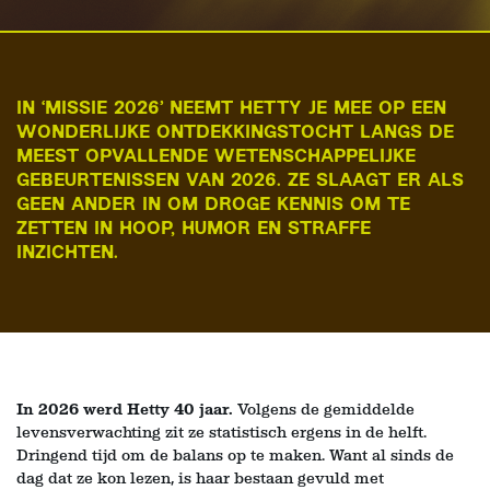
IN ‘MISSIE 2026’ NEEMT HETTY JE MEE OP EEN
WONDERLIJKE ONTDEKKINGSTOCHT LANGS DE
MEEST OPVALLENDE WETENSCHAPPELIJKE
GEBEURTENISSEN VAN 2026. ZE SLAAGT ER ALS
GEEN ANDER IN OM DROGE KENNIS OM TE
ZETTEN IN HOOP, HUMOR EN STRAFFE
INZICHTEN.
In 2026 werd Hetty 40 jaar.
Volgens de gemiddelde
levensverwachting zit ze statistisch ergens in de helft.
Dringend tijd om de balans op te maken. Want al sinds de
dag dat ze kon lezen, is haar bestaan gevuld met