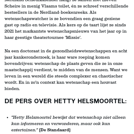
Scheire in menig Vlaams toilet, én ze schreef verschillende
bestsellers in de Nerdland-boekenreeks. Als
wetenschapswatcher is ze bovendien een graag geziene
gast op radio en televisie. Als kers op de taart lijst ze sinds
2021 het markantste wetenschapsnieuws van het jaar op in
haar geestige theatertournee ‘Missie’.
Na een doctoraat in de gezondheidswetenschappen en acht
jaar kankeronderzoek, is haar ware roeping komen
bovendrijven: wetenschap de plaats geven die ze in onze
maatschappij verdient, te midden van de mensen. Want we
leven in een wereld die steeds complexer en chaotischer
wordt. En in zo’n context kan wetenschap een houvast
bieden.
Inzoomen
Inzoomen
DE PERS OVER HETTY HELSMOORTEL:
"Hetty Helsmoortel bewijst dat wetenschap niet alleen
kan informeren en verwonderen, maar ook kan
entertainen.”
(De Standaard)