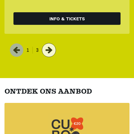
INFO & TICKETS
1
3
ONTDEK ONS AANBOD