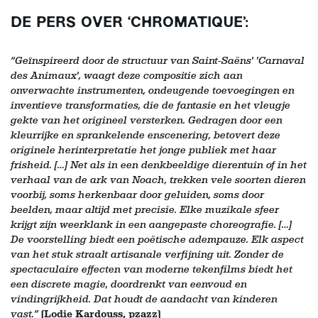
DE PERS OVER ‘CHROMATIQUE’:
“Geïnspireerd door de structuur van Saint-Saëns' 'Carnaval
des Animaux', waagt deze compositie zich aan
onverwachte instrumenten, ondeugende toevoegingen en
inventieve transformaties, die de fantasie en het vleugje
gekte van het origineel versterken. Gedragen door een
kleurrijke en sprankelende enscenering, betovert deze
originele herinterpretatie het jonge publiek met haar
frisheid. […] Net als in een denkbeeldige dierentuin of in het
verhaal van de ark van Noach, trekken vele soorten dieren
voorbij, soms herkenbaar door geluiden, soms door
Inzoomen
beelden, maar altijd met precisie. Elke muzikale sfeer
krijgt zijn weerklank in een aangepaste choreografie. […]
De voorstelling biedt een poëtische adempauze. Elk aspect
van het stuk straalt artisanale verfijning uit. Zonder de
spectaculaire effecten van moderne tekenfilms biedt het
een discrete magie, doordrenkt van eenvoud en
vindingrijkheid. Dat houdt de aandacht van kinderen
vast.”
(Lodie Kardouss, pzazz)