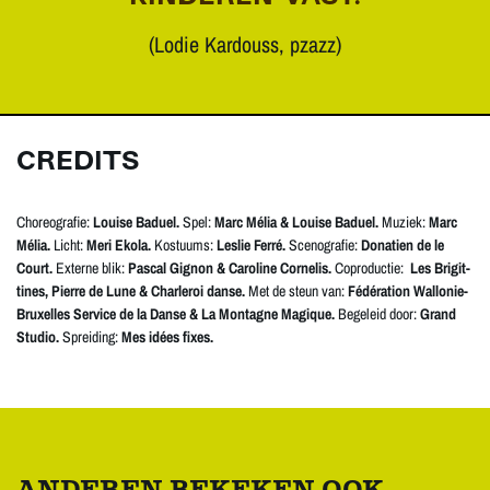
(Lodie Kardouss, pzazz)
CREDITS
Choreografie:
Louise Baduel.
Spel:
Marc Mélia & Louise Baduel.
Muziek:
Marc
Mélia.
Licht:
Meri Ekola.
Kostuums:
Leslie Ferré.
Scenografie:
Donatien de le
Court.
Externe blik:
Pascal Gignon & Caroline Cornelis.
Coproductie:
Les Brigit­
tines, Pierre de Lune & Charleroi danse.
Met de steun van:
Fédération Wallonie-
Bruxelles Service de la Danse & La Mon­tagne Magique.
Begeleid door:
Grand
Stu­dio.
Spreiding:
Mes idées fixes.
ANDEREN BEKEKEN OOK