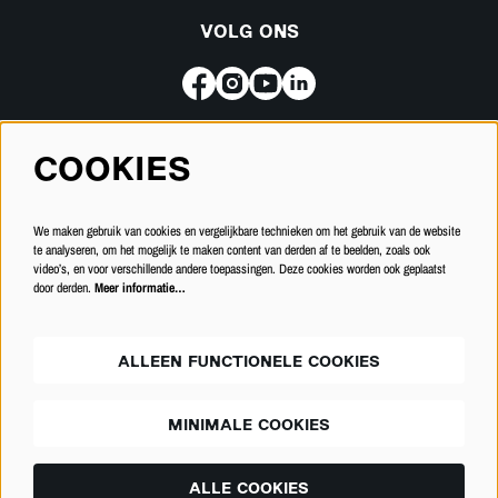
VOLG ONS
COOKIES
Meld je aan voor de nieuwsbrief
We maken gebruik van cookies en vergelijkbare technieken om het gebruik van de website
INSCHRIJVEN
te analyseren, om het mogelijk te maken content van derden af te beelden, zoals ook
video’s, en voor verschillende andere toepassingen. Deze cookies worden ook geplaatst
door derden.
Meer informatie…
ALLEEN FUNCTIONELE COOKIES
MINIMALE COOKIES
© Schouwburg Kortrijk
ALLE COOKIES
Powered by
CultureSuite