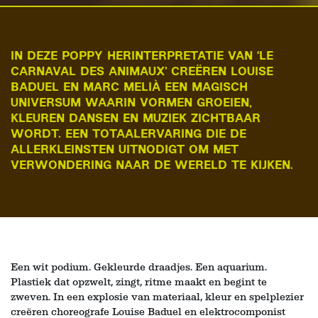
IN DEZE POPPY HERINTERPRETATIE VAN ‘LE
CARNAVAL DES ANIMAUX’ CREËREN LOUISE
BADUEL EN MARC MELIÀ EEN MAGISCH
UNIVERSUM WAARIN VORMEN GROEIEN,
KLEUREN DANSEN EN MUZIEK ZICHTBAAR
WORDT. EEN TOTAALERVARING DIE DE
ALLERKLEINSTEN UITNODIGT OM MET
VERWONDERING NAAR DE WERELD TE KIJKEN.
Een wit podium. Gekleurde draadjes. Een aquarium.
Plastiek dat opzwelt, zingt, ritme maakt en begint te
zweven. In een explosie van materiaal, kleur en spelplezier
creëren choreografe Louise Baduel en elektrocomponist