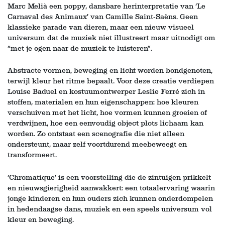
Marc Melià een poppy, dansbare herinterpretatie van ‘Le
Carnaval des Animaux’ van Camille Saint‑Saëns. Geen
klassieke parade van dieren, maar een nieuw visueel
universum dat de muziek niet illustreert maar uitnodigt om
“met je ogen naar de muziek te luisteren”.
Abstracte vormen, beweging en licht worden bondgenoten,
terwijl kleur het ritme bepaalt. Voor deze creatie verdiepen
Louise Baduel en kostuumontwerper Leslie Ferré zich in
stoffen, materialen en hun eigenschappen: hoe kleuren
verschuiven met het licht, hoe vormen kunnen groeien of
verdwijnen, hoe een eenvoudig object plots lichaam kan
worden. Zo ontstaat een scenografie die niet alleen
ondersteunt, maar zelf voortdurend meebeweegt en
transformeert.
‘Chromatique’ is een voorstelling die de zintuigen prikkelt
en nieuwsgierigheid aanwakkert: een totaalervaring waarin
jonge kinderen en hun ouders zich kunnen onderdompelen
in hedendaagse dans, muziek en een speels universum vol
kleur en beweging.