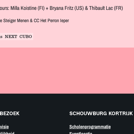
ours: Milla Koistine (FI) + Bryana Fritz (US) & Thibault Lac (FR)
e Steiger Menen & CC Het Perron Ieper
s
NEXT
CUBO
BEZOEK
SCHOUWBURG KORTRIJK
visie
Scholenprogrammatie
lijkheid
Eventlocatie