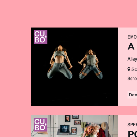
EMO
A
Alle
Sc
Scho
Dan
SPE
P