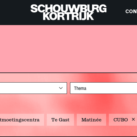
CON
Thema
tmoetingscentra
Te Gast
Matinée
CUBO