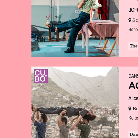
dOF
Sc
Scho
Ga
naar
pagina:
The
DAN
A
Alic
Bu
Korte
Dan