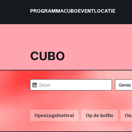
PROGRAMMA
CUBO
EVENTLOCATIE
CUBO
Genres
Openingsfestival
Op de koffie
On