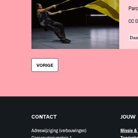
Parc
CC D
Dan
VORIGE
CONTACT
JOUW 
Adreswijziging (verbouwingen)
Missie & 
Conservatoriumplein 1
Toeganke