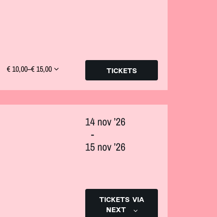
€ 10,00–€ 15,00
TICKETS
14 nov ’26
-
15 nov ’26
TICKETS VIA
NEXT