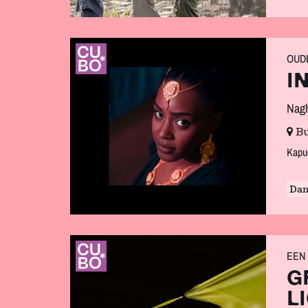
OUD
I
Nag
Bu
Kapuc
Dan
EEN 
G
L