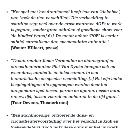
”Het spel met het draaitoneel heeft iets van ‘kiekeboe’,
van ‘zoek de tien verschillen’. Die verbeelding in
sourdine zegt veel over de ernst waarmee dOFt te werk
is gegaan, zonder grote uithalen of goedkope show voor
‘de kindjes’ (vanaf 6+). De motor achter ’POR’ is eerder
subtiel surrealisme dan spectaculaire animatie.”
(Wouter Hillaert, pzazz)
“Theatermaker Jonas Vermeulen en choreograaf en
circustheatermaker Piet Van Dycke brengen ook nu
weer dans, acrobatie en tekst samen, in een
humoristische en speelse voorstelling. [...] Het zijn leuke
bespiegelingen die opgeroepen worden door het
aangenaam spel tussen porren en ageren, tussen man,
vrouw, tijd, tussen vooruit en achteruit in de tijd gaan.”
(Tuur Devens, Theaterkrant)
“Een zachtmoedige, ontroerende dans- en
circustheatervoorstelling over het verschil in klok en
(be)leef(de)-tijd. Toch pakt deze dans met het uurwerk