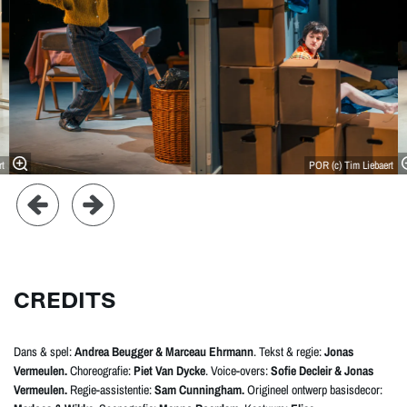
rt
POR (c) Tim Liebaert
CREDITS
Dans & spel:
Andrea Beugger & Marceau Ehrmann
. Tekst & regie:
Jonas
Vermeulen.
Choreografie:
Piet Van Dycke
. Voice-overs:
Sofie Decleir & Jonas
Vermeulen.
Regie-assistentie:
Sam Cunningham.
Origineel ontwerp basisdecor: