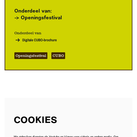
Onderdeel van:
->
Openingsfestival
Inzoomen
Inzoomen
I
Onderdeel van
Digitale CUBO-brochure
Openingsfestival
CUBO
COOKIES
We gebruiken diensten als Youtube en Vimeo voor video's en andere media. Om