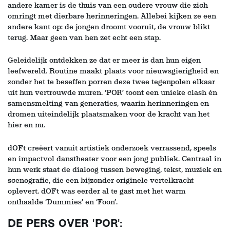
andere kamer is de thuis van een oudere vrouw die zich
omringt met dierbare herinneringen. Allebei kijken ze een
andere kant op: de jongen droomt vooruit, de vrouw blikt
terug. Maar geen van hen zet echt een stap.
Geleidelijk ontdekken ze dat er meer is dan hun eigen
leefwereld. Routine maakt plaats voor nieuwsgierigheid en
zonder het te beseffen porren deze twee tegenpolen elkaar
uit hun vertrouwde muren. ‘POR’ toont een unieke clash én
samensmelting van generaties, waarin herinneringen en
dromen uiteindelijk plaatsmaken voor de kracht van het
hier en nu.
dOFt creëert vanuit artistiek onderzoek verrassend, speels
en impactvol danstheater voor een jong publiek. Centraal in
hun werk staat de dialoog tussen beweging, tekst, muziek en
scenografie, die een bijzonder originele vertelkracht
oplevert. dOFt was eerder al te gast met het warm
onthaalde ‘Dummies’ en ‘Foon’.
DE PERS OVER 'POR':