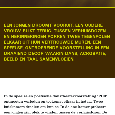
EEN JONGEN DROOMT VOORUIT, EEN OUDERE
VROUW BLIKT TERUG. TUSSEN VERHUISDOZEN
EN HERINNERINGEN PORREN TWEE TEGENPOLEN
ELKAAR UIT HUN VERTROUWDE MUREN. EEN
SPEELSE, ONTROERENDE VOORSTELLING IN EEN
DRAAIEND DECOR WAARIN DANS, ACROBATIE,
BEELD EN TAAL SAMENVLOEIEN.
In de
speelse en poëtische danstheatervoorstelling ‘POR’
ontmoeten verleden en toekomst elkaar in het nu. Twee
huiskamers draaien om hun as. In de ene kamer probeert
een jongen zijn plek te vinden tussen de verhuisdozen. De