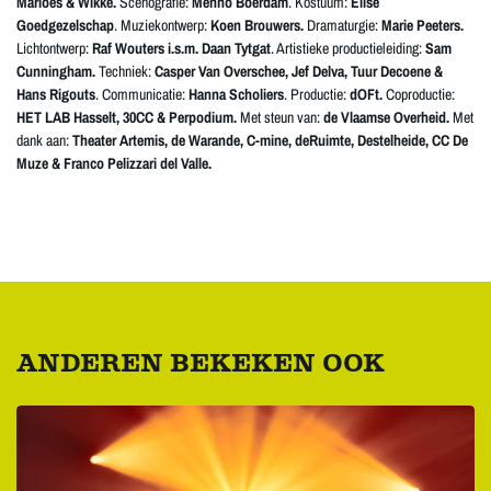
Marloes & Wikke.
Scenografie:
Menno Boerdam
. Kostuum:
Elise
Goedgezelschap
. Muziekontwerp:
Koen Brouwers.
Dramaturgie:
Marie Peeters.
Lichtontwerp:
Raf Wouters i.s.m. Daan Tytgat
. Artistieke productieleiding:
Sam
Cunningham.
Techniek:
Casper Van Overschee, Jef Delva, Tuur Decoene &
Hans Rigouts
. Communicatie:
Hanna Scholiers
. Productie:
dOFt.
Coproductie:
HET LAB Hasselt, 30CC & Perpodium.
Met steun van:
de Vlaamse Overheid.
Met
dank aan:
Theater Artemis, de Warande, C-mine, deRuimte, Destelheide, CC De
Muze & Franco Pelizzari del Valle.
ANDEREN BEKEKEN OOK
Overslaan