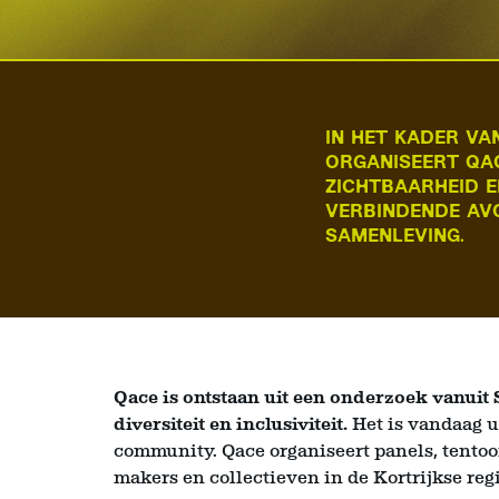
IN HET KADER VA
ORGANISEERT QA
ZICHTBAARHEID E
VERBINDENDE AVO
SAMENLEVING.
Qace is ontstaan uit een onderzoek vanuit
diversiteit en inclusiviteit.
Het is vandaag u
community. Qace organiseert panels, tentoo
makers en collectieven in de Kortrijkse regi