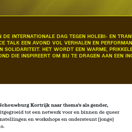
N DE INTERNATIONALE DAG TEGEN HOLEBI- EN TRAN
CE TALK EEN AVOND VOL VERHALEN EN PERFORMA
N SOLIDARITEIT. HET WORDT EEN WARME, PRIKKEL
ND DIE INSPIREERT OM BIJ TE DRAGEN AAN EEN IN
 Schouwburg Kortrijk naar thema’s als gender,
itgegroeid tot een netwerk voor en binnen de queer
nstellingen en workshops en ondersteunt (jonge)
o.