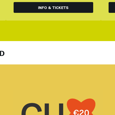
INFO & TICKETS
D