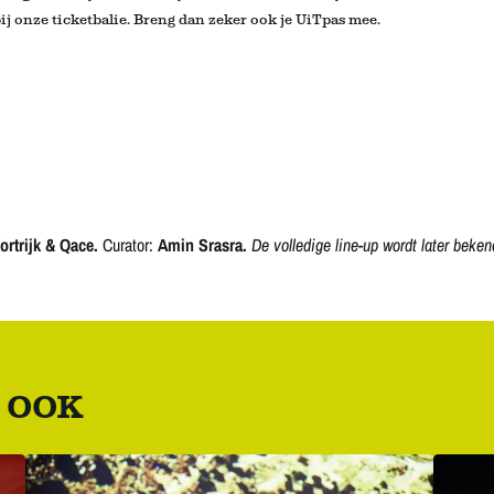
j onze ticketbalie
. Breng dan zeker ook je UiTpas mee.
rtrijk & Qace.
Curator:
Amin Srasra.
De volledige line-up wordt later beke
 OOK