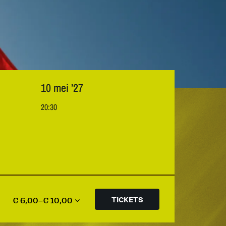
10 mei ’27
20:30
€ 6,00–€ 10,00
TICKETS