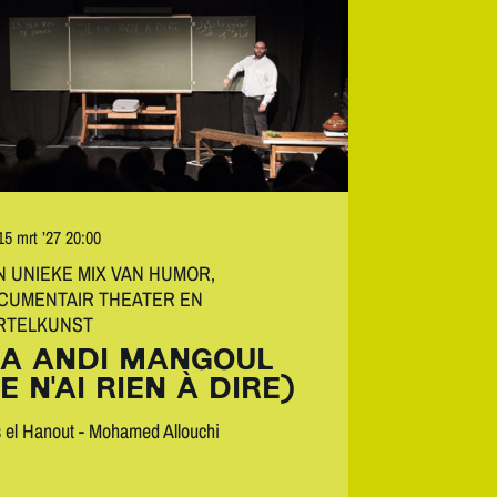
15 mrt ’27
20:00
N UNIEKE MIX VAN HUMOR,
CUMENTAIR THEATER EN
RTELKUNST
A ANDI MANGOUL
JE N'AI RIEN À DIRE)
 el Hanout - Mohamed Allouchi