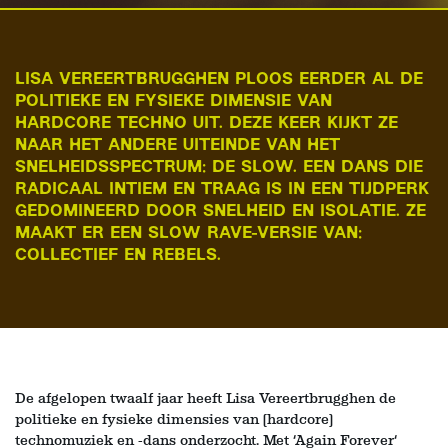
LISA VEREERTBRUGGHEN PLOOS EERDER AL DE
POLITIEKE EN FYSIEKE DIMENSIE VAN
HARDCORE TECHNO UIT. DEZE KEER KIJKT ZE
NAAR HET ANDERE UITEINDE VAN HET
SNELHEIDSSPECTRUM: DE SLOW. EEN DANS DIE
RADICAAL INTIEM EN TRAAG IS IN EEN TIJDPERK
GEDOMINEERD DOOR SNELHEID EN ISOLATIE. ZE
MAAKT ER EEN SLOW RAVE-VERSIE VAN:
COLLECTIEF EN REBELS.
De afgelopen twaalf jaar heeft Lisa Vereertbrugghen de
politieke en fysieke dimensies van (hardcore)
technomuziek en -dans onderzocht. Met ‘Again Forever‘