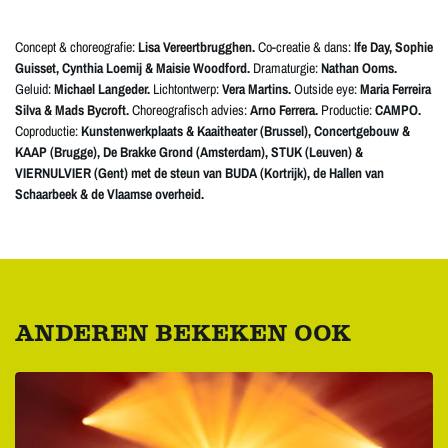
Concept & choreografie:
Lisa Vereertbrugghen.
Co-creatie & dans:
Ife Day, Sophie
Guisset, Cynthia Loemij & Maisie Woodford.
Dramaturgie:
Nathan Ooms.
Geluid:
Michael Langeder.
Lichtontwerp:
Vera Martins.
Outside eye:
Maria Ferreira
Silva & Mads Bycroft.
Choreografisch advies:
Arno Ferrera.
Productie:
CAMPO.
Coproductie:
Kunstenwerkplaats & Kaaitheater (Brussel), Concertgebouw &
KAAP (Brugge), De Brakke Grond (Amsterdam), STUK (Leuven) &
VIERNULVIER (Gent) met de steun van BUDA (Kortrijk), de Hallen van
Schaarbeek & de Vlaamse overheid.
ANDEREN BEKEKEN OOK
Overslaan