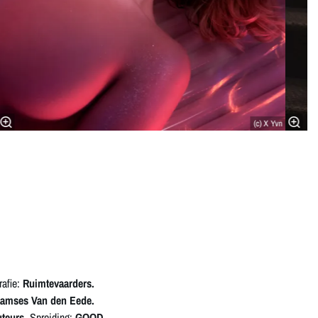
(c) X Yvn
afie:
Ruimtevaarders.
amses Van den Eede.
teurs.
Spreiding:
GOOD