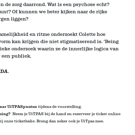
en de zorg daarrond. Wat is een psychose echt?
unt? Of kunnen we beter kijken naar de rijke
rgen liggen?
hamelijkheid en ritme onderzoekt Colette hoe
rm kan krijgen die niet stigmatiserend is. ‘Being
stieke onderzoek waarin ze de innerlijke logica van
 een publiek.
UDA.
aar UiTPASpunten
tijdens de voorstelling
.
oming?
Neem je UiTPAS bij de hand en reserveer je ticket online
j onze ticketbalie
. Breng dan zeker ook je UiTpas mee.