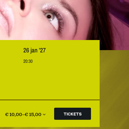
26 jan ’27
20:30
€ 10,00–€ 15,00
TICKETS