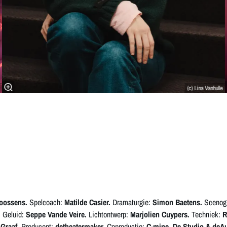
(c) Lina Vanhulle
Goossens.
Spelcoach:
Matilde Casier.
Dramaturgie:
Simon Baetens.
Scenogr
.
Geluid:
Seppe Vande Veire.
Lichtontwerp:
Marjolien Cuypers.
Techniek:
R
 Graaf.
Producent:
detheatermaker.
Coproductie:
C-mine, De Studio & deAu