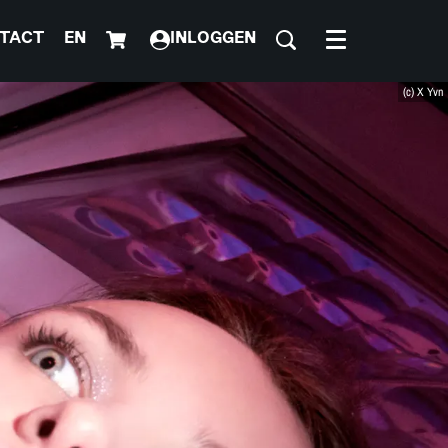
TACT
EN
INLOGGEN
Menu
(c) X Yvn