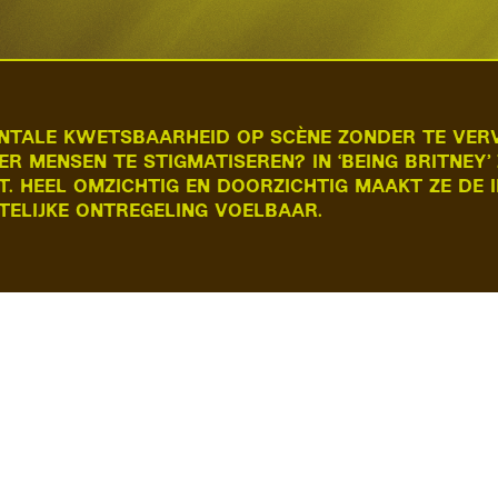
NTALE KWETSBAARHEID OP SCÈNE ZONDER TE VERV
ER MENSEN TE STIGMATISEREN? IN ‘BEING BRITNEY’
T. HEEL OMZICHTIG EN DOORZICHTIG MAAKT ZE DE I
TELIJKE ONTREGELING VOELBAAR.