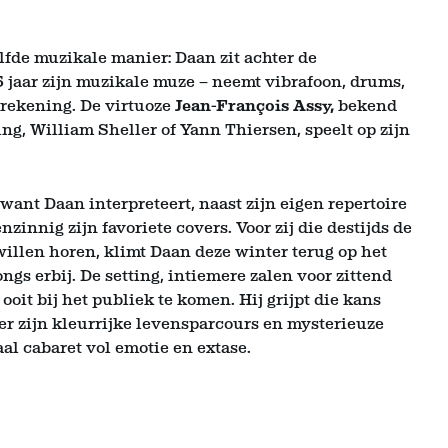
elfde muzikale manier: Daan zit achter de
5 jaar zijn muzikale muze – neemt vibrafoon, drums,
rekening. De virtuoze
Jean-François Assy,
bekend
g, William Sheller of Yann Thiersen, speelt op zijn
want Daan interpreteert, naast zijn eigen repertoire
innig zijn favoriete covers. Voor zij die destijds de
willen horen, klimt Daan deze winter terug op het
s erbij. De setting, intiemere zalen voor zittend
oit bij het publiek te komen. Hij grijpt die kans
er zijn kleurrijke levensparcours en mysterieuze
raal cabaret vol emotie en extase.