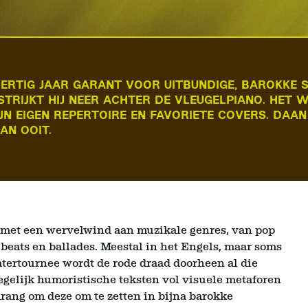
DERTIG JAAR GARANT VOOR UITBUNDIGE, BAROKKE
STRIJKT HIJ NEER ACHTER DE VLEUGELPIANO. HET 
IJN EIGEN REPERTOIRE EN FAVORIETE COVERS. DAAN
AN OOIT.
k met een wervelwind aan muzikale genres, van pop
y, beats en ballades. Meestal in het Engels, maar soms
atertournee wordt de rode draad doorheen al die
egelijk humoristische teksten vol visuele metaforen
 drang om deze om te zetten in bijna barokke