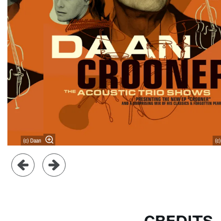
(c) Daan
(c