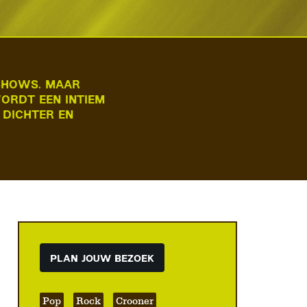
 SHOWS. MAAR
WORDT EEN INTIEM
 DICHTER EN
PLAN JOUW BEZOEK
Pop
Rock
Crooner