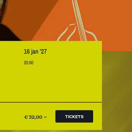
16 jan ’27
20:00
€ 32,00
TICKETS