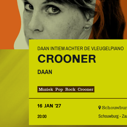
DAAN INTIEM ACHTER DE VLEUGELPIANO
CROONER
DAAN
Muziek
Pop
Rock
Crooner
16 JAN ’27
Schouwburg 
Schouwburg - Z
20:00