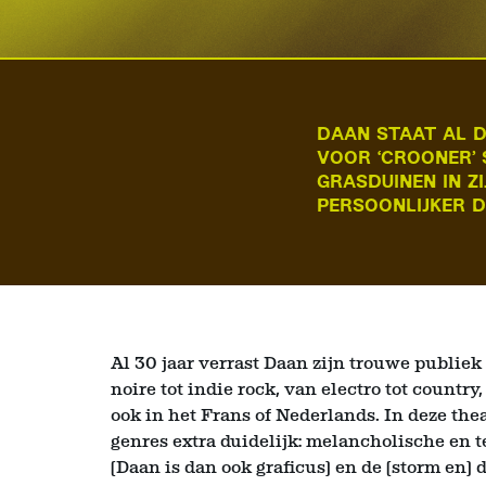
DAAN STAAT AL 
VOOR ‘CROONER’ 
GRASDUINEN IN Z
PERSOONLIJKER D
Al 30 jaar verrast Daan zijn trouwe publie
noire tot indie rock, van electro tot countr
ook in het Frans of Nederlands. In deze the
genres extra duidelijk: melancholische en t
(Daan is dan ook graficus) en de (storm en)