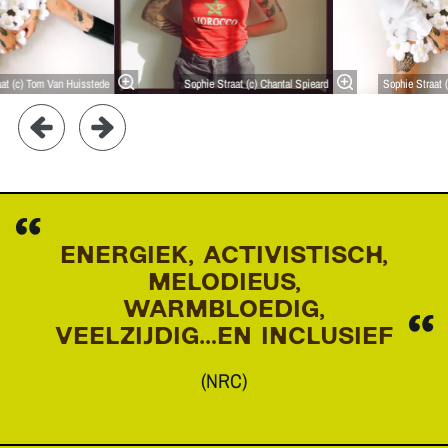
aat (c) Tom Van Huisstede
Sophie Straat (c) Chantal Spieard
Sophie Straat 
ENERGIEK, ACTIVISTISCH,
MELODIEUS,
WARMBLOEDIG,
VEELZIJDIG…EN INCLUSIEF
(NRC)