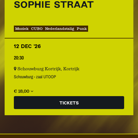
SOPHIE STRAAT
Muziek
CUBO
Nederlandstalig
Punk
12 DEC ’26
20:30
Schouwburg Kortrijk, Kortrijk
Schouwburg - zaal UTOOP
€ 18,00
TICKETS