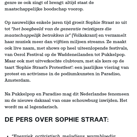
genre ze ook zingt of brengt: altijd staat de
maatschappelijke boodschap voorop.
Op nauwelijks enkele jaren tijd groeit Sophie Straat zo uit
tot
“het boegbeeld van de generatie twintigers die
maatschappelijk betrokken is”
(Volkskrant) en verzamelt
haar muziek meer dan vijftien miljoen streams. Ze maakt
ook live naam, met shows op heel uiteenlopende festivals,
van Oerol Festival op de Waddeneilanden tot Pukkelpop.
Maar ook met uitverkochte clubtours, met als kers op de
taart ‘Sophie Straat’s Protestfest’: een jaarlijkse viering van
protest en activisme in de podiumkunsten in Paradiso,
Amsterdam.
Na Pukkelpop en Paradiso mag dit Nederlandse fenomeen
nu de nieuwe dakzaal van onze schouwburg inwijden. Het
wordt nu al legendarisch.
DE PERS OVER SOPHIE STRAAT:
“Energiek, activistisch, melodieus, warmbloedig,