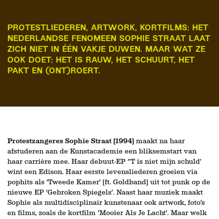
PROTESTLIEDEREN, ARTWORK, KORTFILMS: HET
NEDERLANDSE FENOMEEN SOPHIE STRAAT LAAT
ZICH NIET IN ÉÉN VAKJE DUWEN. MAAR WAT ZE
OOK DOET: HET IS RAUW, HET SCHUURT, HET
PAKT EN (ONT)ROERT.
Protestzangeres Sophie Straat (1994)
maakt na haar
afstuderen aan de Kunstacademie een bliksemstart van
haar carrière mee. Haar debuut-EP ‘’T is niet mijn schuld’
wint een Edison. Haar eerste levensliederen groeien via
pophits als ‘Tweede Kamer’ (ft. Goldband) uit tot punk op de
nieuwe EP ‘Gebroken Spiegels’. Naast haar muziek maakt
Sophie als multidisciplinair kunstenaar ook artwork, foto’s
en films, zoals de kortfilm ‘Mooier Als Je Lacht’. Maar welk