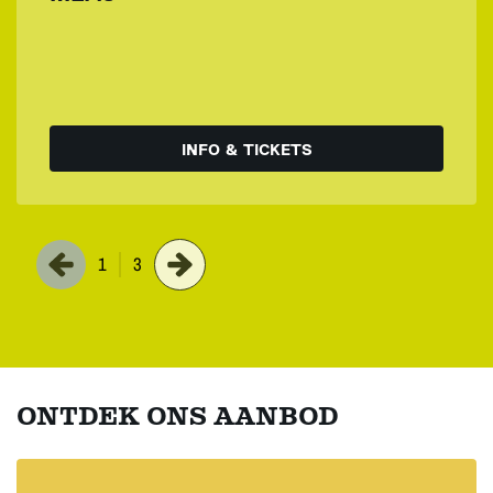
INFO & TICKETS
1
3
ONTDEK ONS AANBOD