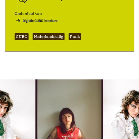
Onderdeel van
Digitale CUBO-brochure
CUBO
Nederlandstalig
Punk
Overslaan