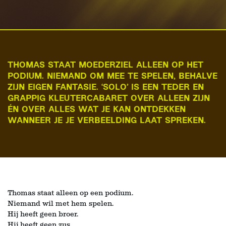
THOMAS STAAT MOEDERZIEL ALLEEN OP HET
PODIUM. NIEMAND OM MEE TE SPELEN, BEHALVE
ZIJN EIGEN FANTASIE. ‘SOLO’ IS EEN TEDER EN
GRAPPIG KLEUTERCABARET OVER ALLEEN ZIJN
ÉN OVER ALLES WAT JE KAN ONTDEKKEN
WANNEER JE JE VERBEELDING LAAT SPREKEN.
Thomas staat alleen op een podium.
Niemand wil met hem spelen.
Hij heeft geen broer.
Hij heeft geen zus.