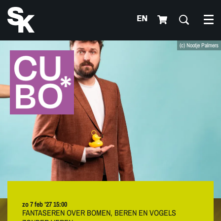
EN
Me
(c) Nootje Palmers
zo 7 feb ’27
15:00
FANTASEREN OVER BOMEN, BEREN EN VOGELS