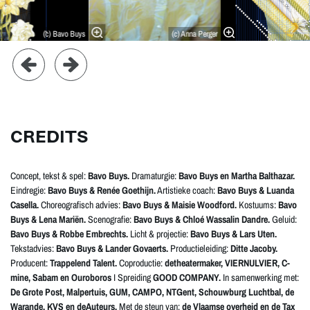
(c) Bavo Buys
(c) Anna Perger
CREDITS
Concept, tekst & spel:
Bavo Buys.
Dramaturgie:
Bavo Buys en Martha Balthazar.
Eindregie:
Bavo Buys & Renée Goethijn.
Artistieke coach:
Bavo Buys & Luanda
Casella.
Choreografisch advies:
Bavo Buys & Maisie Woodford.
Kostuums:
Bavo
Buys & Lena Mariën.
Scenografie:
Bavo Buys & Chloé Wassalin Dandre.
Geluid:
Bavo Buys & Robbe Embrechts.
Licht & projectie:
Bavo Buys & Lars Uten.
Tekstadvies:
Bavo Buys & Lander Govaerts.
Productieleiding:
Ditte Jacoby.
Producent:
Trappelend Talent.
Coproductie:
detheatermaker, VIERNULVIER, C­-
mine, Sabam en Ouroboros
I Spreiding
GOOD COMPANY.
In samenwerking met:
De Grote Post, Malpertuis, GUM, CAMPO, NTGent, Schouwburg Luchtbal, de
Warande, KVS en deAuteurs.
Met de steun van:
de Vlaamse overheid en de Tax