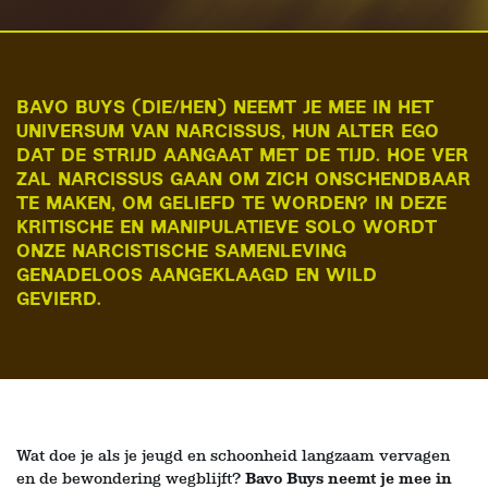
BAVO BUYS (DIE/HEN) NEEMT JE MEE IN HET
UNIVERSUM VAN NARCISSUS, HUN ALTER EGO
DAT DE STRIJD AANGAAT MET DE TIJD. HOE VER
ZAL NARCISSUS GAAN OM ZICH ONSCHENDBAAR
TE MAKEN, OM GELIEFD TE WORDEN? IN DEZE
KRITISCHE EN MANIPULATIEVE SOLO WORDT
ONZE NARCISTISCHE SAMENLEVING
GENADELOOS AANGEKLAAGD EN WILD
GEVIERD.
Wat doe je als je jeugd en schoonheid langzaam vervagen
en de bewondering wegblijft?
Bavo Buys neemt je mee in