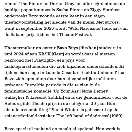
roman ‘The Picture of Dorian Gray’ en alter ego’s binnen de
huidige popcultuur zoals Sasha Fierce en Ziggy Stardust
onderzoekt Bavo voor de eerste keer in een eigen
theatervoorstelling het slechte van de mens. Met succes,
want in september 2025 wordt ’Wild Narcissus’ laureaat van
de Sabam-prijs tijdens het TheaterFestival.
Theatermaker en acteur Bavo Buys (die/hen)
studeert in
juni 2024 af aan KASK (Gent) en wordt daar al meteen
bekroond met Playright+, een prijs voor
laatstejaarsstudenten die zich bijzonder onderscheiden. Al
tijdens hun stage in Luanda Casella’s ‘Elektra Unbound’ laat
Bavo zich opmerken door hun uitzonderlijke métier en
présence. Diezelfde periode is die te zien in de
feministische komedie ‘Up Your Ass’ (Nona Demey
Gallagher & Lieselot Siddiki) en is die genomineerd voor de
Acteursgilde Theaterprijs in de categorie -35 jaar. Hun
afstudeervoorstelling ‘Planet Winter’ is gebaseerd op de
sciencefictionklassieker ‘The left hand of darkness’ (1969).
Bavo speelt al makend en maakt al spelend. Hun werk is