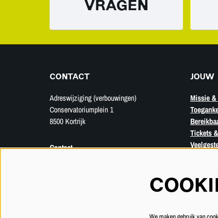
VRAGEN
CONTACT
JOUW 
Adreswijziging (verbouwingen)
Missie & 
Conservatoriumplein 1
Toeganke
8500 Kortrijk
Bereikba
Tickets &
Veelgest
Contact
Privacyverklaring
Verkoopsvoorwaarden
COOKI
We maken gebruik van cookie