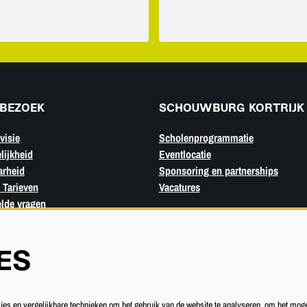
BEZOEK
SCHOUWBURG KORTRIJK
visie
Scholenprogrammatie
lijkheid
Eventlocatie
arheid
Sponsoring en partnerships
 Tarieven
Vacatures
elde vragen
ES
s en vergelijkbare technieken om het gebruik van de website te analyseren, om het moge