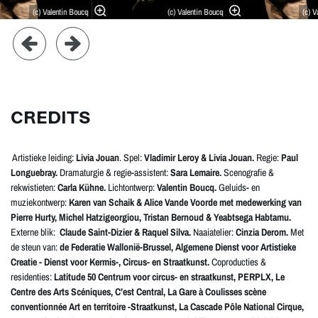
(c) Valentin Boucq
(c) Valentin Boucq
(c) 
CREDITS
Artistieke leiding:
Livia Jouan
. Spel:
Vladimir Leroy & Livia Jouan.
Regie:
Paul
Longuebray.
Dramaturgie & regie-assistent:
Sara Lemaire.
Scenografie &
rekwistieten:
Carla Kühne.
Lichtontwerp:
Valentin Boucq.
Geluids- en
muziekontwerp:
Karen van Schaik & Alice Vande Voorde met medewerking van
Pierre Hurty, Michel Hatzigeorgiou, Tristan Bernoud & Yeabtsega Habtamu.
Externe blik:
Claude Saint-Dizier & Raquel Silva.
Naaiatelier:
Cinzia Derom.
Met
de steun van:
de Federatie Wallonië-Brussel, Algemene Dienst voor Artistieke
Creatie - Dienst voor Kermis-, Circus- en Straatkunst.
Coproducties &
residenties:
Latitude 50 Centrum voor circus- en straatkunst, PERPLX, Le
Centre des Arts Scéniques, C’est Central, La Gare à Coulisses scène
conventionnée Art en territoire -Straatkunst, La Cascade Pôle National Cirque,