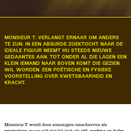
MONSIEUR T. VERLANGT ERNAAR OM ANDERS
TE ZIJN. IN EEN ABSURDE ZOEKTOCHT NAAR DE
IDEALE FIGUUR NEEMT HIJ STEEDS NIEUWE
GEDAANTES AAN. TOT ONDER AL DIE LAGEN EEN
KLEIN IEMAND NAAR BOVEN KOMT DIE GEZIEN
WIL WORDEN. EEN POËTISCHE EN FYSIEKE
VOORSTELLING OVER KWETSBAARHEID EN
KRACHT.
Monsieur T. wordt door sommigen omschreven als
mysterieus
, maar zelf ziet hij zich als
stil, nuchter en kalm
.