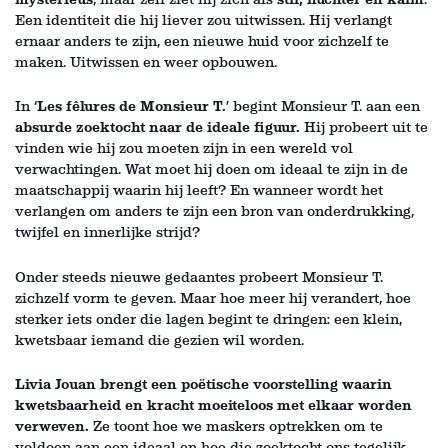
Een identiteit die hij liever zou uitwissen. Hij verlangt
ernaar anders te zijn, een nieuwe huid voor zichzelf te
maken. Uitwissen en weer opbouwen.
In ‘
Les fêlures de Monsieur T.
’ begint Monsieur T. aan een
absurde zoektocht naar de ideale figuur.
Hij probeert uit te
vinden wie hij zou moeten zijn in een wereld vol
verwachtingen. Wat moet hij doen om ideaal te zijn in de
maatschappij waarin hij leeft? En wanneer wordt het
verlangen om anders te zijn een bron van onderdrukking,
twijfel en innerlijke strijd?
Onder steeds nieuwe gedaantes probeert Monsieur T.
zichzelf vorm te geven. Maar hoe meer hij verandert, hoe
sterker iets onder die lagen begint te dringen: een klein,
kwetsbaar iemand die gezien wil worden.
Livia Jouan brengt een poëtische voorstelling waarin
kwetsbaarheid en kracht moeiteloos met elkaar worden
verweven.
Ze toont hoe we maskers optrekken om te
voldoen aan een ideaal en hoe die zoektocht ons tegelijk