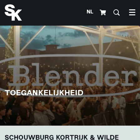
NL
Me
TOEGANKELIJKHEID
SCHOUWBURG KORTRIJK & WILDE