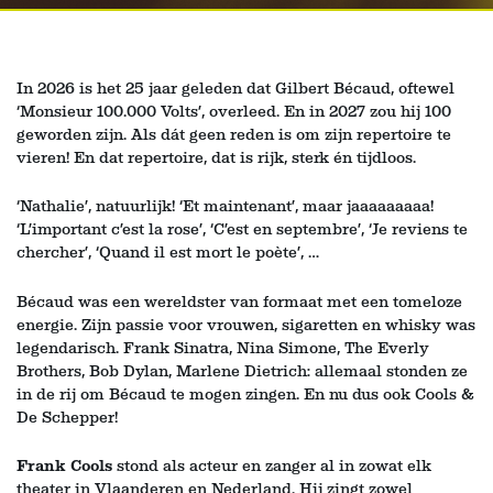
In 2026 is het 25 jaar geleden dat Gilbert Bécaud, oftewel
‘Monsieur 100.000 Volts’, overleed. En in 2027 zou hij 100
geworden zijn. Als dát geen reden is om zijn repertoire te
vieren! En dat repertoire, dat is rijk, sterk én tijdloos.
‘Nathalie’, natuurlijk! ‘Et maintenant’, maar jaaaaaaaaa!
‘L’important c’est la rose’, ‘C’est en septembre’, ‘Je reviens te
chercher’, ‘Quand il est mort le poète’, …
Bécaud was een wereldster van formaat met een tomeloze
energie. Zijn passie voor vrouwen, sigaretten en whisky was
legendarisch. Frank Sinatra, Nina Simone, The Everly
Brothers, Bob Dylan, Marlene Dietrich: allemaal stonden ze
in de rij om Bécaud te mogen zingen. En nu dus ook Cools &
De Schepper!
Frank Cools
stond als acteur en zanger al in zowat elk
theater in Vlaanderen en Nederland. Hij zingt zowel