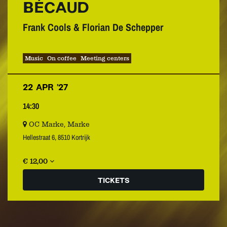
BÉCAUD
Frank Cools & Florian De Schepper
Music
On coffee
Meeting centers
22 APR ’27
14:30
OC Marke, Marke
Hellestraat 6, 8510 Kortrijk
€ 12,00
TICKETS