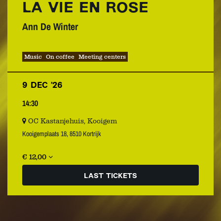
LA VIE EN ROSE
Ann De Winter
Music
On coffee
Meeting centers
9 DEC ’26
14:30
OC Kastanjehuis, Kooigem
Kooigemplaats 18, 8510 Kortrijk
€ 12,00
LAST TICKETS