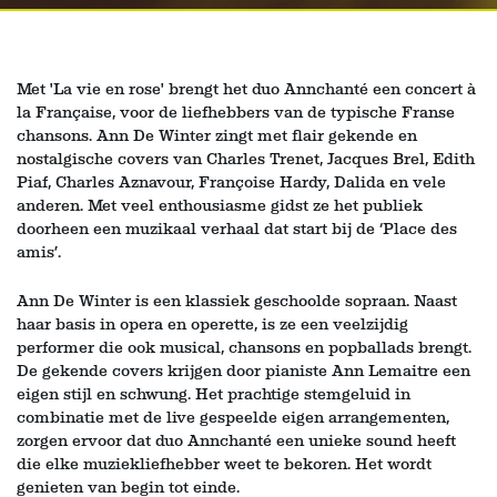
Met 'La vie en rose' brengt het duo Annchanté een concert à
la Française, voor de liefhebbers van de typische Franse
chansons. Ann De Winter zingt met flair gekende en
nostalgische covers van Charles Trenet, Jacques Brel, Edith
Piaf, Charles Aznavour, Françoise Hardy, Dalida en vele
anderen. Met veel enthousiasme gidst ze het publiek
doorheen een muzikaal verhaal dat start bij de ‘Place des
amis’.
Ann De Winter is een klassiek geschoolde sopraan. Naast
haar basis in opera en operette, is ze een veelzijdig
performer die ook musical, chansons en popballads brengt.
De gekende covers krijgen door pianiste Ann Lemaitre een
eigen stijl en schwung. Het prachtige stemgeluid in
combinatie met de live gespeelde eigen arrangementen,
zorgen ervoor dat duo Annchanté een unieke sound heeft
die elke muziekliefhebber weet te bekoren. Het wordt
genieten van begin tot einde.