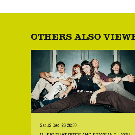
OTHERS ALSO VIEW
Skip
Sat 12 Dec ’26
20:30
MUSIC THAT BITES AND STAYS WITH YOU