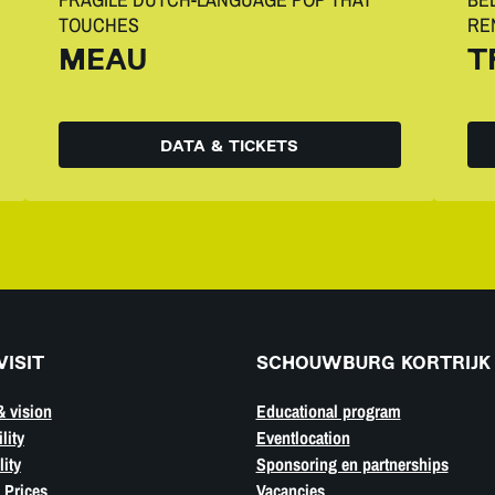
TOUCHES
RE
MEAU
T
DATA & TICKETS
VISIT
SCHOUWBURG KORTRIJK
& vision
Educational program
lity
Eventlocation
ity
Sponsoring en partnerships
 Prices
Vacancies