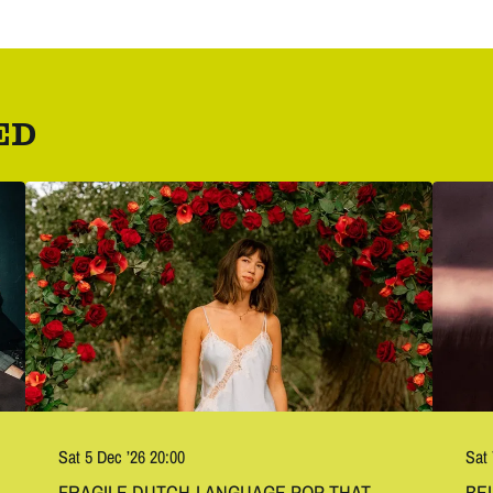
ED
Sat 5 Dec ’26
20:00
Sat
FRAGILE DUTCH-LANGUAGE POP THAT
BE