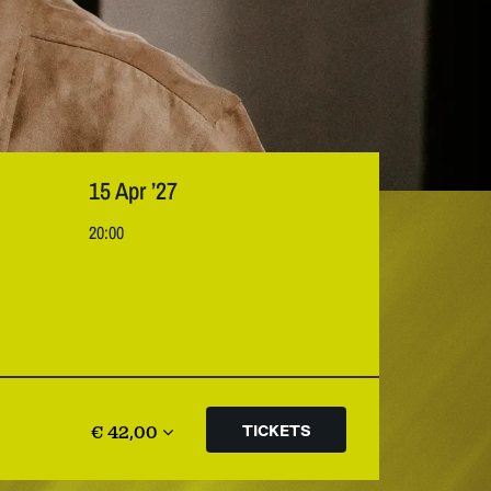
15 Apr ’27
20:00
€ 42,00
TICKETS