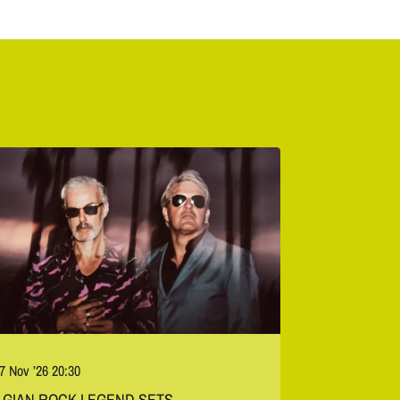
 7 Nov ’26
20:30
LGIAN ROCK LEGEND SETS