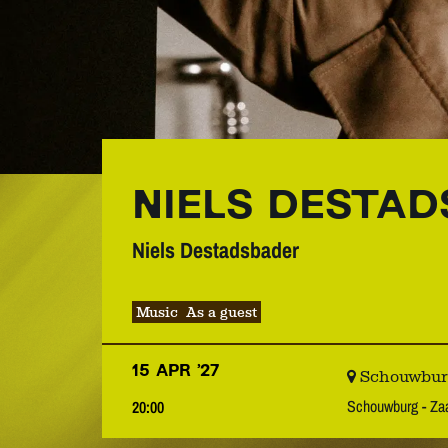
NIELS DESTAD
Niels Destadsbader
Music
As a guest
15 APR ’27
Schouwburg 
Schouwburg - Z
20:00