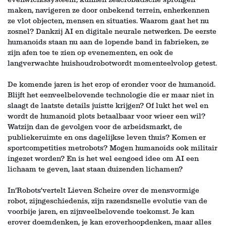
maken, navigeren ze door onbekend terrein, enherkennen
ze vlot objecten, mensen en situaties. Waarom gaat het nu
zosnel? Dankzij AI en digitale neurale netwerken. De eerste
humanoids staan nu aan de lopende band in fabrieken, ze
zijn afen toe te zien op evenementen, en ook de
langverwachte huishoudrobotwordt momenteelvolop getest.
De komende jaren is het erop of eronder voor de humanoid.
Blijft het eenveelbelovende technologie die er maar niet in
slaagt de laatste details juistte krijgen? Of lukt het wel en
wordt de humanoid plots betaalbaar voor wieer een wil?
Watzijn dan de gevolgen voor de arbeidsmarkt, de
publiekeruimte en ons dagelijkse leven thuis? Komen er
sportcompetities metrobots? Mogen humanoids ook militair
ingezet worden? En is het wel eengoed idee om AI een
lichaam te geven, laat staan duizenden lichamen?
In‘Robots’vertelt Lieven Scheire over de mensvormige
robot, zijngeschiedenis, zijn razendsnelle evolutie van de
voorbije jaren, en zijnveelbelovende toekomst. Je kan
erover doemdenken, je kan eroverhoopdenken, maar alles