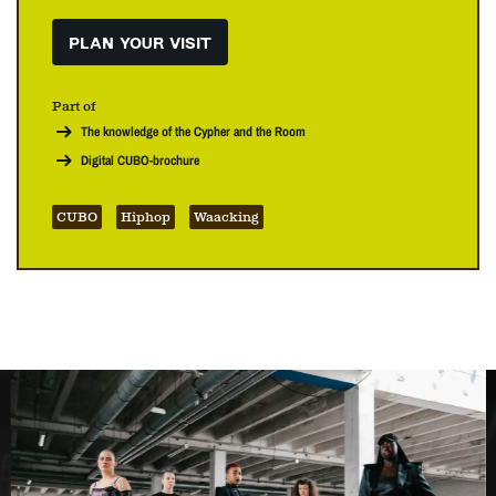
PLAN YOUR VISIT
Part of
The knowledge of the Cypher and the Room
Digital CUBO-brochure
CUBO
Hiphop
Waacking
Skip