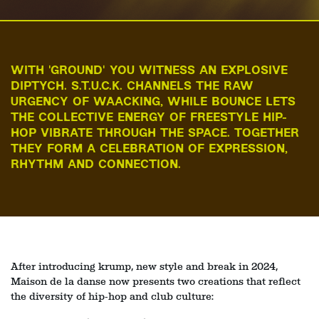
WITH 'GROUND' YOU WITNESS AN EXPLOSIVE
DIPTYCH. S.T.U.C.K. CHANNELS THE RAW
URGENCY OF WAACKING, WHILE BOUNCE LETS
THE COLLECTIVE ENERGY OF FREESTYLE HIP-
HOP VIBRATE THROUGH THE SPACE. TOGETHER
THEY FORM A CELEBRATION OF EXPRESSION,
RHYTHM AND CONNECTION.
After introducing krump, new style and break in 2024,
Maison de la danse now presents two creations that reflect
the diversity of hip-hop and club culture: