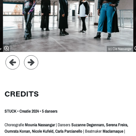
er
(c) Cie Nassanger
CREDITS
STUCK • Creatie 2024 • 5 dansers
Choreografie
Mounia Nassangar
| Dansers
Suzanne Degennaro, Serena Freira,
Oumrata Konan, Nicole Kufeld, Carla Parcianello
| Beatmaker
Maclarnaque
|