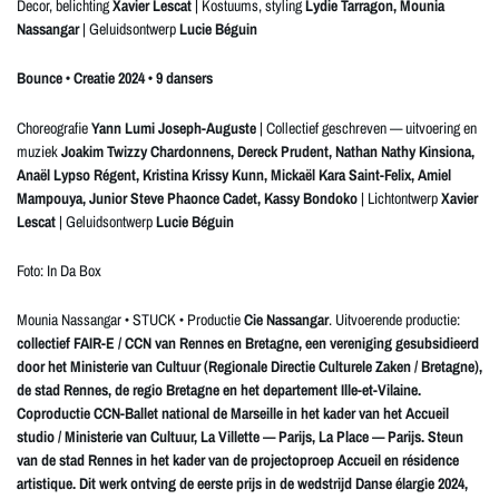
Decor, belichting
Xavier Lescat
| Kostuums, styling
Lydie Tarragon, Mounia
Nassangar
| Geluidsontwerp
Lucie Béguin
Bounce • Creatie 2024 • 9 dansers
Choreografie
Yann Lumi Joseph-Auguste
| Collectief geschreven — uitvoering en
muziek
Joakim Twizzy Chardonnens, Dereck Prudent, Nathan Nathy Kinsiona,
Anaël Lypso Régent, Kristina Krissy Kunn, Mickaël Kara Saint-Felix, Amiel
Mampouya, Junior Steve Phaonce Cadet, Kassy Bondoko
| Lichtontwerp
Xavier
Lescat
| Geluidsontwerp
Lucie Béguin
Foto: In Da Box
Mounia Nassangar • STUCK • Productie
Cie Nassangar
. Uitvoerende productie:
collectief FAIR-E / CCN van Rennes en Bretagne, een vereniging gesubsidieerd
door het Ministerie van Cultuur (Regionale Directie Culturele Zaken / Bretagne),
de stad Rennes, de regio Bretagne en het departement Ille-et-Vilaine.
Coproductie CCN-Ballet national de Marseille in het kader van het Accueil
studio / Ministerie van Cultuur, La Villette — Parijs, La Place — Parijs. Steun
van de stad Rennes in het kader van de projectoproep Accueil en résidence
artistique. Dit werk ontving de eerste prijs in de wedstrijd Danse élargie 2024,