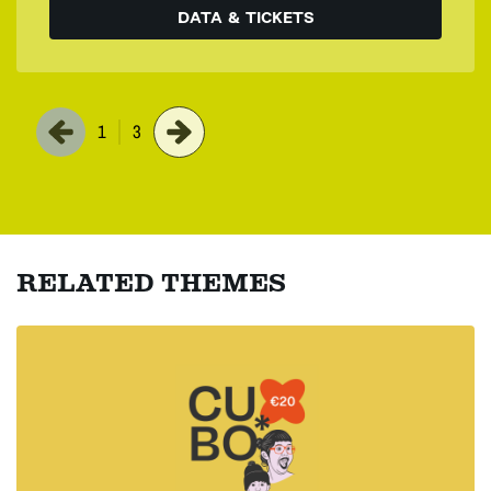
DATA & TICKETS
1
3
RELATED THEMES