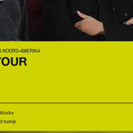
N NOORD-AMERIKA
TOUR
 Marke
0 Kortrijk