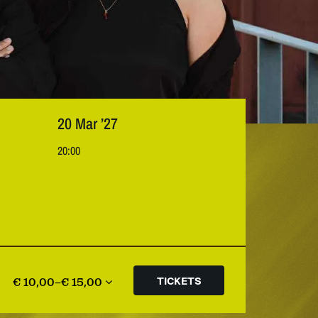
20 Mar ’27
20:00
€ 10,00–€ 15,00
TICKETS