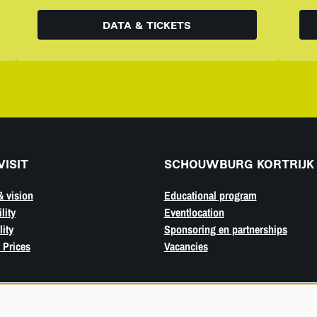
DATA & TICKETS
VISIT
SCHOUWBURG KORTRIJK
& vision
Educational program
lity
Eventlocation
ity
Sponsoring en partnerships
 Prices
Vacancies