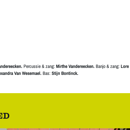
andereecken.
Percussie & zang:
Mirthe Vandereecken.
Banjo & zang:
Lore 
exandra Van Wesemael.
Bas:
Stijn Bontinck.
ED