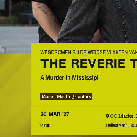
WEGDROMEN BIJ DE WEIDSE VLAKTEN VA
THE REVERIE 
A Murder in Mississipi
Music
Meeting centers
20 MAR ’27
OC Marke,
Hellestraat 6, 851
20:00