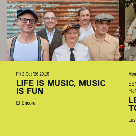
Fri 2 Oct ’26
20:15
Mon
EE
LIFE IS MUSIC, MUSIC
FI
IS FUN
L
Et Encore
T
Les 